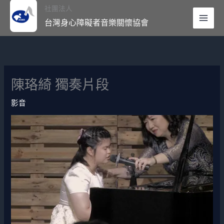
跳
Mai
社團法人
至
台灣身心障礙者音樂關懷協會
Men
主
要
內
容
陳珞綺 獨奏片段
影音