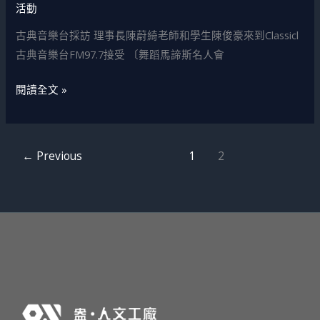
活動
典
音
古典音樂台採訪 理事長陳蔚綺老師和學生陳俊豪來到Classicl
樂
古典音樂台FM97.7接受 〔舞蹈馬諦斯名人會
台
閱讀全文 »
FM97.7
接
受
〔舞
←
Previous
1
2
蹈
馬
諦
斯
名
人
會
客