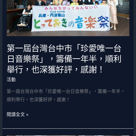
台
中
市
「珍
愛
第一屆台灣台中市「珍愛唯一台
唯
一
日音樂祭」，籌備一年半，順利
台
舉行，也深獲好評，感謝！
日
音
活動
樂
第一屆台灣台中市「珍愛唯一台日音樂祭」，籌備一年半，
祭」，
順利舉行，也深獲好評，感謝！
籌
備
閱讀全文 »
一
年