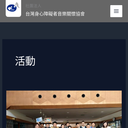
跳
Mai
社團法人
至
台灣身心障礙者音樂關懷協會
Men
主
要
內
容
活動
第
一
屆
台
灣