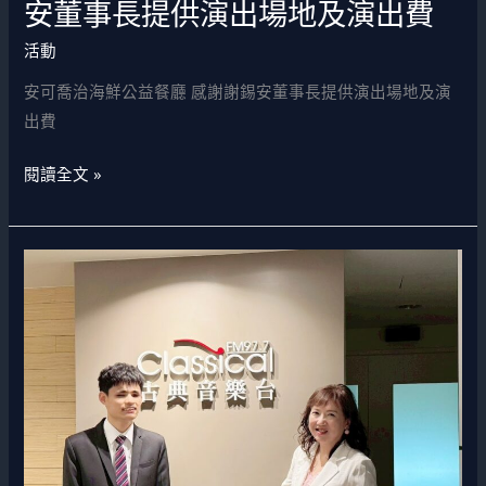
安董事長提供演出場地及演出費
活動
安可喬治海鮮公益餐廳 感謝謝錫安董事長提供演出場地及演
出費
閱讀全文 »
古
典
音
樂
台
採
訪
理