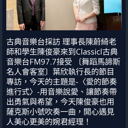
事
長
陳
蔚
綺
古典音樂台採訪 理事長陳蔚綺老
老
師和學生陳俊豪來到Classicl古典
師
和
音樂台FM97.7接受 〔舞蹈馬諦斯
學
名人會客室〕葉欣執行長的節目
生
專訪，今天的主題是-〈愛的節奏
陳
俊
進行式〉-用音樂說愛、讓節奏帶
豪
出勇氣與希望，今天陳俊豪也用
來
薩克斯小號吹奏一曲，開心遇見
到
Classicl
人美心更美的婉君經理！
古