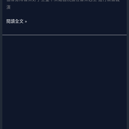
音
演
樂
閱讀全文 »
志
工
進
安
行
可
公
喬
益
治
義
海
演
鮮
公
益
餐
廳
感