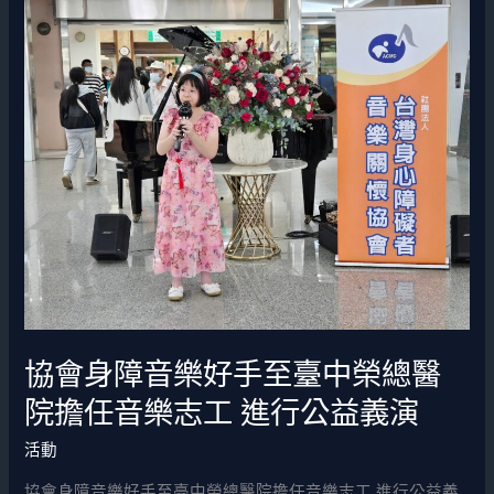
半，
協
順
會
利
身
舉
障
行，
音
也
樂
深
好
獲
手
好
至
評，
臺
感
中
謝！
榮
協會身障音樂好手至臺中榮總醫
總
醫
院擔任音樂志工 進行公益義演
院
活動
擔
任
協會身障音樂好手至臺中榮總醫院擔任音樂志工 進行公益義