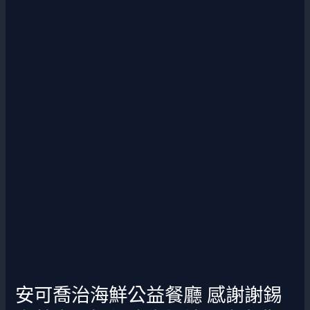
謝
謝
錫
安
董
事
長
提
供
演
出
場
地
及
演
出
安可喬治海鮮公益餐廳 感謝謝錫
費